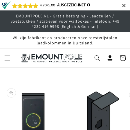
Meteen
✕
naar de
content
EMOUNTPOLE.NL - Gratis bezorging - Laadzuilen /
voetstukken / statieven voor wallboxes - Telefoon: +49
4232 416 9998 (English & German)
Wij zijn fabrikant en produceren onze roestvrijstalen
laadkolommen in Duitsland.
Winkelwa
Ga direct naar
productinformatie