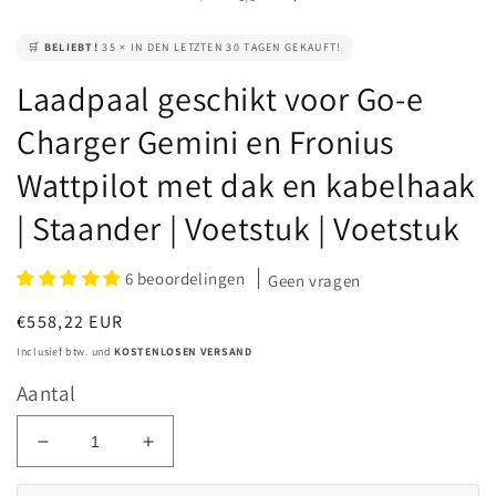
🛒
BELIEBT!
35 × IN DEN LETZTEN 30 TAGEN GEKAUFT!
Laadpaal geschikt voor Go-e
Charger Gemini en Fronius
Wattpilot met dak en kabelhaak
| Staander | Voetstuk | Voetstuk
6 beoordelingen
Geen vragen
Normale
€558,22 EUR
prijs
Inclusief btw. und
KOSTENLOSEN VERSAND
Aantal
Aantal
Aantal
verlagen
verhogen