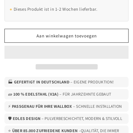
voor
voor
Laadpaal
Laadpaal
Dieses Produkt ist in 1-2 Wochen lieferbar.
geschikt
geschikt
voor
voor
Go-
Go-
e
e
Aan winkelwagen toevoegen
Charger
Charger
Gemini
Gemini
en
en
Fronius
Fronius
Wattpilot
Wattpilot
met
met
dak
dak
en
en
🏭
GEFERTIGT IN DEUTSCHLAND
– EIGENE PRODUKTION!
kabelhaak
kabelhaak
|
|
🧱
100 % EDELSTAHL (V2A)
– FÜR JAHRZEHNTE GEBAUT
Staander
Staander
|
|
⚡
PASSGENAU FÜR IHRE WALLBOX
– SCHNELLE INSTALLATION
Voetstuk
Voetstuk
🛡️
|
EDLES DESIGN
|
– PULVERBESCHICHTET, MODERN & STILVOLL
Voetstuk
Voetstuk
⭐
ÜBER 85.000 ZUFRIEDENE KUNDEN
–QUALITÄT, DIE IMMER