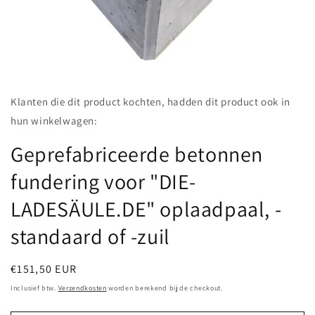
Media
featured
Klanten die dit product kochten, hadden dit product ook in
openen
in
hun winkelwagen:
modaal
Geprefabriceerde betonnen
fundering voor "DIE-
LADESÄULE.DE" oplaadpaal, -
standaard of -zuil
Normale
€151,50 EUR
prijs
Inclusief btw.
Verzendkosten
worden berekend bij de checkout.