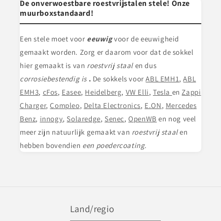
De onverwoestbare roestvrijstalen stele! Onze
muurboxstandaard!
Een stele
moet voor
eeuwig
voor de eeuwigheid
gemaakt worden. Zorg er daarom voor dat de sokkel
hier gemaakt is van
roestvrij staal
en dus
corrosiebestendig is
.
De sokkels voor
ABL EMH1
,
ABL
EMH3
,
cFos
,
Easee
,
Heidelberg
,
VW Elli
,
Tesla
en
Zappi
Charger
,
Compleo
,
Delta Electronics
,
E.ON
,
Mercedes
Benz
,
innogy
,
Solaredge
,
Senec
,
OpenWB
en nog veel
meer zijn natuurlijk gemaakt van
roestvrij staal
en
hebben bovendien
een poedercoating
.
Land/regio