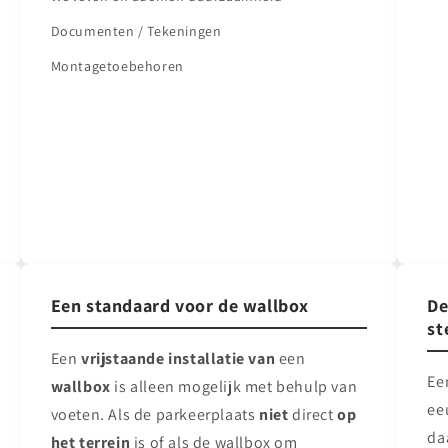
Documenten / Tekeningen
Montagetoebehoren
Een standaard voor de wallbox
De
st
Een
vrijstaande installatie van
een
Ee
wallbox
is alleen mogelijk met behulp van
ee
voeten. Als de parkeerplaats
niet
direct
op
da
het terrein
is of als de wallbox om