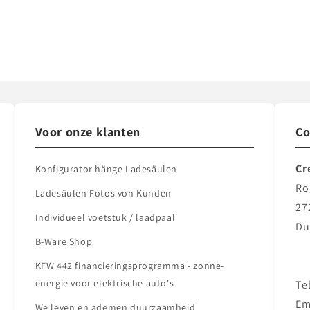
Voor onze klanten
Co
Cr
Konfigurator hänge Ladesäulen
Ro
Ladesäulen Fotos von Kunden
27
Individueel voetstuk / laadpaal
Du
B-Ware Shop
KFW 442 financieringsprogramma - zonne-
energie voor elektrische auto's
Te
Em
We leven en ademen duurzaamheid