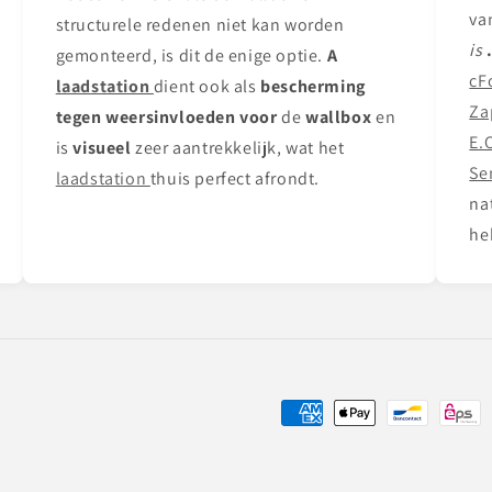
va
structurele redenen niet kan worden
is
gemonteerd, is dit de enige optie.
A
cF
laadstation
dient ook als
bescherming
Za
tegen weersinvloeden voor
de
wallbox
en
E.
is
visueel
zeer aantrekkelijk, wat het
Se
laadstation
thuis perfect afrondt.
na
he
Betaalmethoden