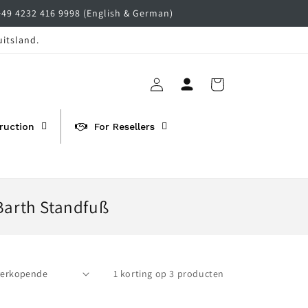
+49 4232 416 9998 (English & German)
uitsland.
Inloggen
Winkelwagen
ruction
For Resellers
Barth Standfuß
1 korting op 3 producten