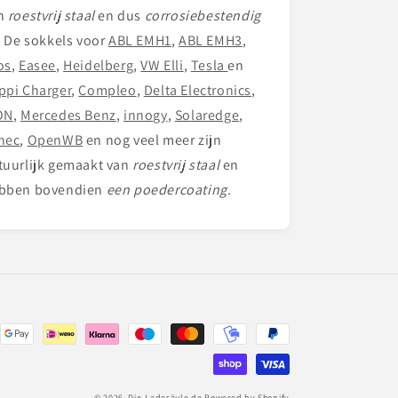
n
roestvrij staal
en dus
corrosiebestendig
.
De sokkels voor
ABL EMH1
,
ABL EMH3
,
os
,
Easee
,
Heidelberg
,
VW Elli
,
Tesla
en
ppi Charger
,
Compleo
,
Delta Electronics
,
ON
,
Mercedes Benz
,
innogy
,
Solaredge
,
nec
,
OpenWB
en nog veel meer zijn
tuurlijk gemaakt van
roestvrij staal
en
bben bovendien
een poedercoating
.
© 2026,
Die-Ladesäule.de
Powered by Shopify