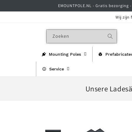
Meteen
EMOUNTPOLE.NL - Gratis bezorging - 
naar de
content
Wij zijn
Zoeken
Mounting Poles
Prefabricate
Service
C
Unsere Ladesä
o
l
l
e