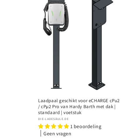
c
t
i
e
:
Laadpaal geschikt voor eCHARGE cPu2
/ cPµ2 Pro van Hardy Barth met dak |
standaard | voetstuk
Verkoper:
DIE-LADESÄULE.DE
1 beoordeling
Geen vragen