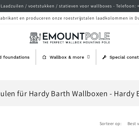
Laadzuilen / voetstukken / statieven voor wallboxes - Telefoon: 
 fabrikant en produceren onze roestvrijstalen laadkolommen in D
d foundations
Wallbox & more
Special const
ulen für Hardy Barth Wallboxen - Hardy 
Sorteer op: