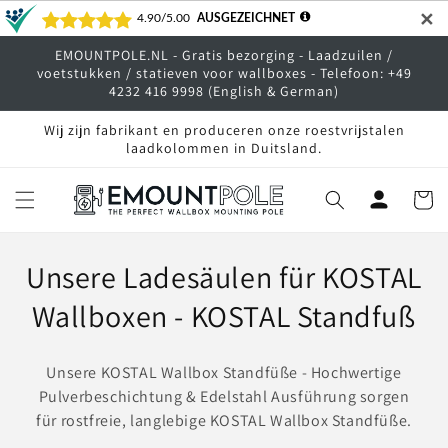
Meteen
✕
naar de
content
EMOUNTPOLE.NL - Gratis bezorging - Laadzuilen /
voetstukken / statieven voor wallboxes - Telefoon: +49
4232 416 9998 (English & German)
Wij zijn fabrikant en produceren onze roestvrijstalen
laadkolommen in Duitsland.
Winkelwa
C
Unsere Ladesäulen für KOSTAL
o
Wallboxen - KOSTAL Standfuß
l
Unsere KOSTAL Wallbox Standfüße - Hochwertige
l
Pulverbeschichtung & Edelstahl Ausführung sorgen
für rostfreie, langlebige KOSTAL Wallbox Standfüße.
e