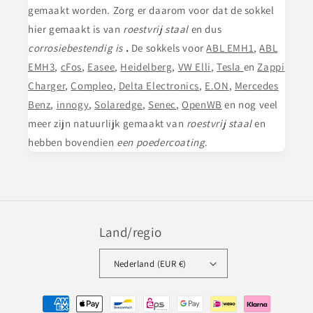
gemaakt worden. Zorg er daarom voor dat de sokkel
hier gemaakt is van
roestvrij staal
en dus
corrosiebestendig is
.
De sokkels voor
ABL EMH1
,
ABL
EMH3
,
cFos
,
Easee
,
Heidelberg
,
VW Elli
,
Tesla
en
Zappi
Charger
,
Compleo
,
Delta Electronics
,
E.ON
,
Mercedes
Benz
,
innogy
,
Solaredge
,
Senec
,
OpenWB
en nog veel
meer zijn natuurlijk gemaakt van
roestvrij staal
en
hebben bovendien
een poedercoating
.
Land/regio
Nederland (EUR €)
Betaalmethoden