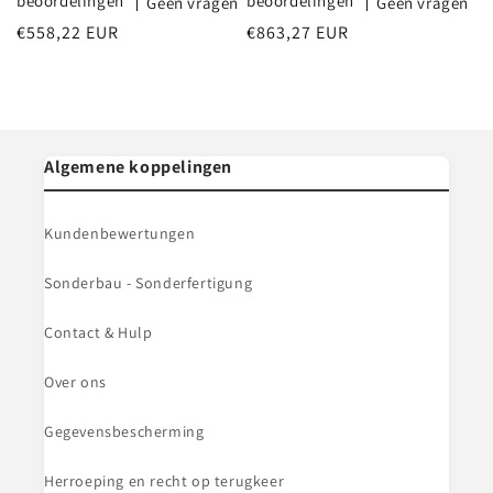
beoordelingen
beoordelingen
Geen vragen
Geen vragen
Normale
€558,22 EUR
Normale
€863,27 EUR
prijs
prijs
Algemene koppelingen
Kundenbewertungen
Sonderbau - Sonderfertigung
Contact & Hulp
Over ons
Gegevensbescherming
Herroeping en recht op terugkeer