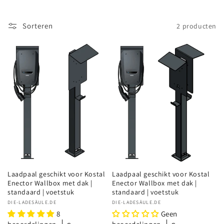
c
t
Sorteren
2 producten
i
e
:
Laadpaal geschikt voor Kostal
Laadpaal geschikt voor Kostal
Enector Wallbox met dak |
Enector Wallbox met dak |
standaard | voetstuk
standaard | voetstuk
Verkoper:
DIE-LADESÄULE.DE
Verkoper:
DIE-LADESÄULE.DE
8
Geen