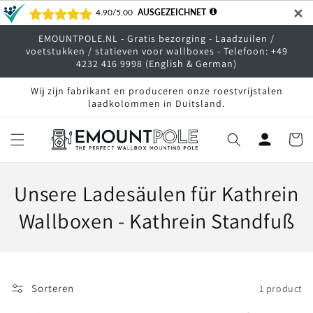
Meteen
✕
naar de
content
EMOUNTPOLE.NL - Gratis bezorging - Laadzuilen /
voetstukken / statieven voor wallboxes - Telefoon: +49
4232 416 9998 (English & German)
Wij zijn fabrikant en produceren onze roestvrijstalen
laadkolommen in Duitsland.
Winkelwa
C
Unsere Ladesäulen für Kathrein
o
Wallboxen - Kathrein Standfuß
l
l
Sorteren
1 product
e