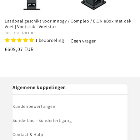
Laadpaal geschikt voor Innogy / Compleo / E.ON eBox met dak |
Voet | Voetstuk | Voetstuk
Verkoper:
DIE-LADESÄULE.DE
1 beoordeling
Geen vragen
Normale
€609,07 EUR
prijs
Algemene koppelingen
Kundenbewertungen
Sonderbau - Sonderfertigung
Contact & Hulp