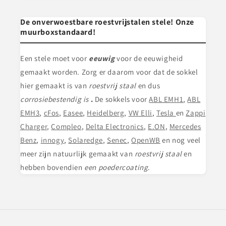
De onverwoestbare roestvrijstalen stele! Onze
muurboxstandaard!
Een stele
moet voor
eeuwig
voor de eeuwigheid
gemaakt worden. Zorg er daarom voor dat de sokkel
hier gemaakt is van
roestvrij staal
en dus
corrosiebestendig is
.
De sokkels voor
ABL EMH1
,
ABL
EMH3
,
cFos
,
Easee
,
Heidelberg
,
VW Elli
,
Tesla
en
Zappi
Charger
,
Compleo
,
Delta Electronics
,
E.ON
,
Mercedes
Benz
,
innogy
,
Solaredge
,
Senec
,
OpenWB
en nog veel
meer zijn natuurlijk gemaakt van
roestvrij staal
en
hebben bovendien
een poedercoating
.