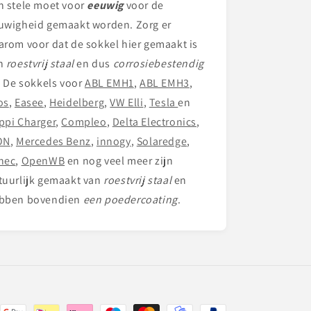
n stele
moet voor
eeuwig
voor de
uwigheid gemaakt worden. Zorg er
arom voor dat de sokkel hier gemaakt is
n
roestvrij staal
en dus
corrosiebestendig
.
De sokkels voor
ABL EMH1
,
ABL EMH3
,
os
,
Easee
,
Heidelberg
,
VW Elli
,
Tesla
en
ppi Charger
,
Compleo
,
Delta Electronics
,
ON
,
Mercedes Benz
,
innogy
,
Solaredge
,
nec
,
OpenWB
en nog veel meer zijn
tuurlijk gemaakt van
roestvrij staal
en
bben bovendien
een poedercoating
.