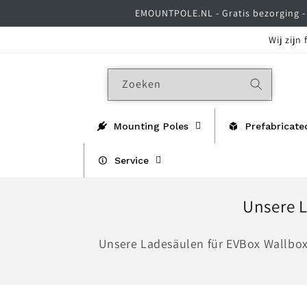
Meteen
EMOUNTPOLE.NL - Gratis bezorging - 
naar de
content
Wij zijn
Zoeken
Mounting Poles
Prefabricate
Service
C
Unsere 
o
Unsere Ladesäulen für EVBox Wallbox
l
l
e