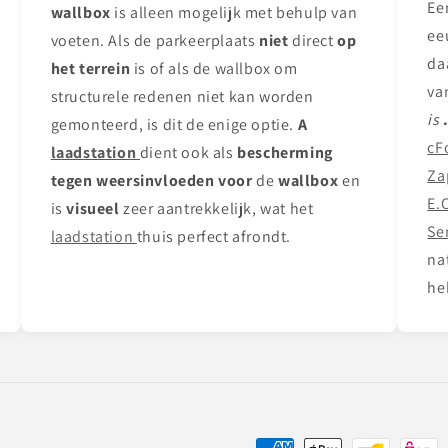
Ee
wallbox
is alleen mogelijk met behulp van
ee
voeten. Als de parkeerplaats
niet
direct
op
da
het terrein
is of als de wallbox om
va
structurele redenen niet kan worden
is
gemonteerd, is dit de enige optie.
A
cF
laadstation
dient ook als
bescherming
Za
tegen weersinvloeden voor
de
wallbox
en
E.
is
visueel
zeer aantrekkelijk, wat het
Se
laadstation
thuis perfect afrondt.
na
he