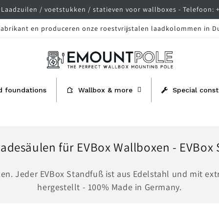
Laadzuilen / voetstukken / statieven voor wallboxes - Telefoon: 
 fabrikant en produceren onze roestvrijstalen laadkolommen in D
d foundations
Wallbox & more
Special const
Ladesäulen für EVBox Wallboxen - EVBox 
en. Jeder EVBox Standfuß ist aus Edelstahl und mit ex
hergestellt - 100% Made in Germany.