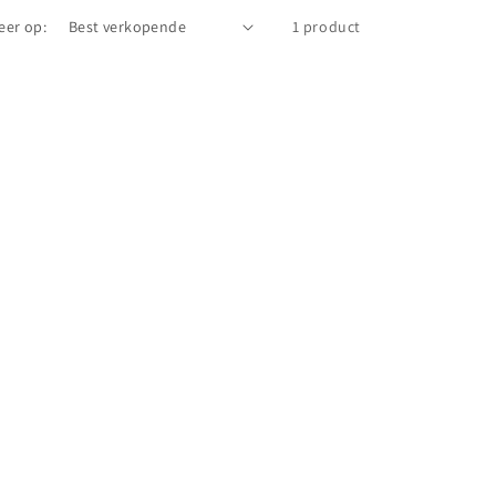
eer op:
1 product