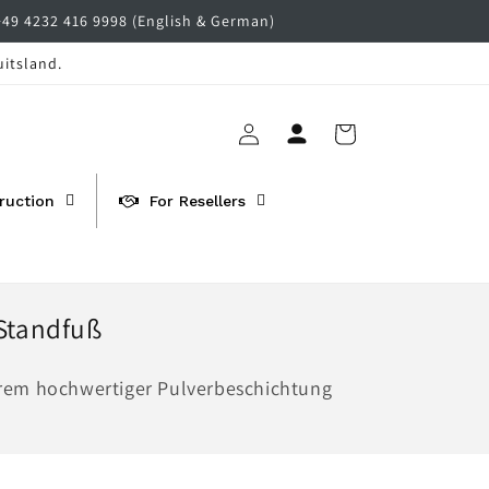
+49 4232 416 9998 (English & German)
uitsland.
Inloggen
Winkelwagen
ruction
For Resellers
Standfuß
trem hochwertiger Pulverbeschichtung