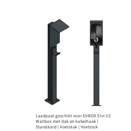
c
t
i
e
:
Laadpaal geschikt voor EVBOX Elvi V2
Wallbox met dak en kabelhaak |
Standaard | Voetstuk | Voetstuk