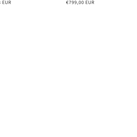
e
3 EUR
Normale
€799,00 EUR
prijs