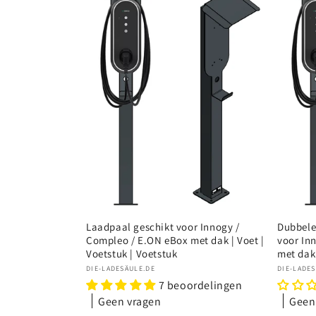
c
t
i
e
:
Laadpaal geschikt voor Innogy /
Dubbele
Compleo / E.ON eBox met dak | Voet |
voor In
Voetstuk | Voetstuk
met dak 
Verkoper:
Verkope
DIE-LADESÄULE.DE
DIE-LADE
7 beoordelingen
Geen vragen
Geen