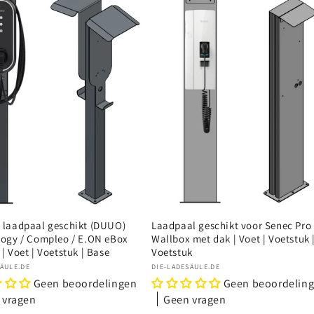
 laadpaal geschikt (DUUO)
Laadpaal geschikt voor Senec Pro
nogy / Compleo / E.ON eBox
Wallbox met dak | Voet | Voetstuk 
| Voet | Voetstuk | Base
Voetstuk
r:
Verkoper:
SÄULE.DE
DIE-LADESÄULE.DE
Geen beoordelingen
Geen beoordelin
 vragen
Geen vragen