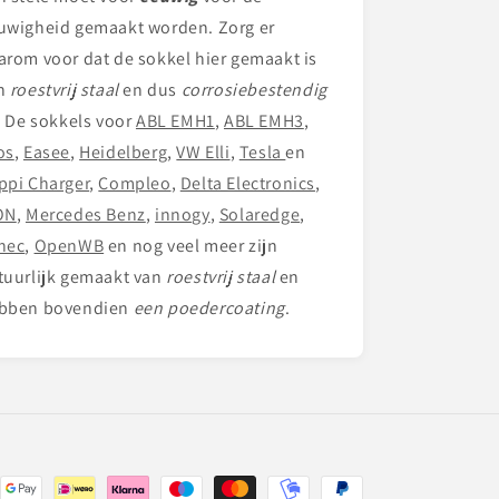
uwigheid gemaakt worden. Zorg er
arom voor dat de sokkel hier gemaakt is
n
roestvrij staal
en dus
corrosiebestendig
.
De sokkels voor
ABL EMH1
,
ABL EMH3
,
os
,
Easee
,
Heidelberg
,
VW Elli
,
Tesla
en
ppi Charger
,
Compleo
,
Delta Electronics
,
ON
,
Mercedes Benz
,
innogy
,
Solaredge
,
nec
,
OpenWB
en nog veel meer zijn
tuurlijk gemaakt van
roestvrij staal
en
bben bovendien
een poedercoating
.