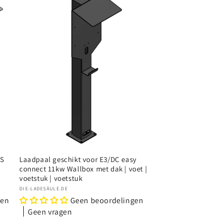
 S
Laadpaal geschikt voor E3/DC easy
|
connect 11kw Wallbox met dak | voet |
voetstuk | voetstuk
Verkoper:
DIE-LADESÄULE.DE
gen
Geen beoordelingen
Geen vragen