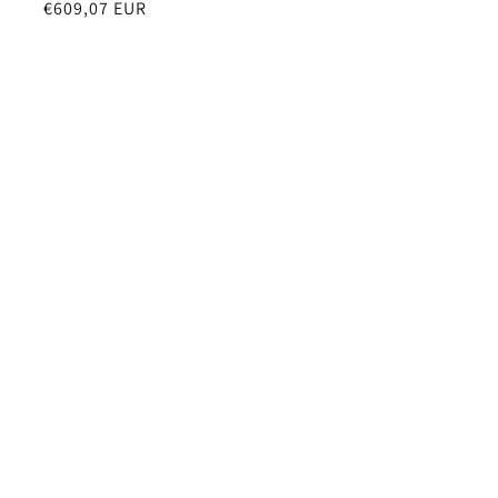
Normale
€609,07 EUR
prijs