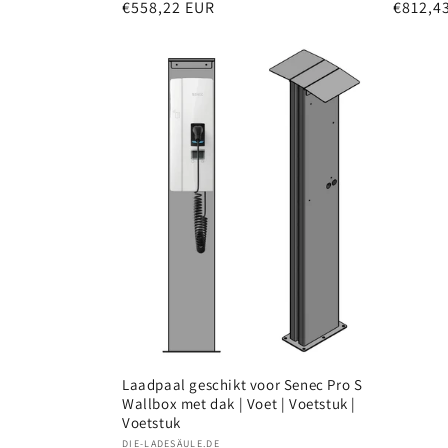
Normale
€558,22 EUR
Normal
€812,4
prijs
prijs
Laadpaal geschikt voor Senec Pro S
Wallbox met dak | Voet | Voetstuk |
Voetstuk
Verkoper:
DIE-LADESÄULE.DE