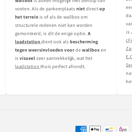
wallbox
is alleen mogelijk met behulp van
ee
voeten. Als de parkeerplaats
niet
direct
op
da
het terrein
is of als de wallbox om
va
structurele redenen niet kan worden
is
gemonteerd, is dit de enige optie.
A
cF
laadstation
dient ook als
bescherming
Za
tegen weersinvloeden voor
de
wallbox
en
E.
is
visueel
zeer aantrekkelijk, wat het
Se
laadstation
thuis perfect afrondt.
na
he
Betaalmethoden