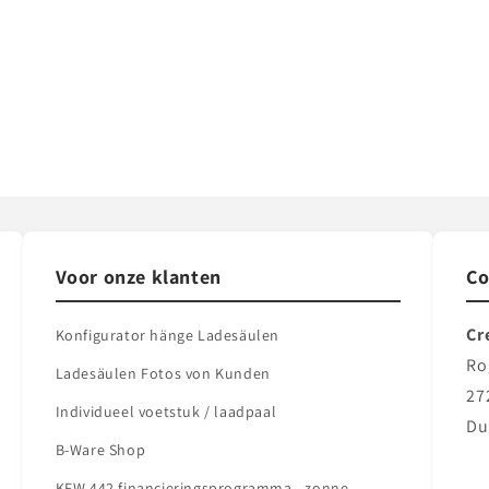
Voor onze klanten
Co
Cr
Konfigurator hänge Ladesäulen
Ro
Ladesäulen Fotos von Kunden
27
Individueel voetstuk / laadpaal
Du
B-Ware Shop
KFW 442 financieringsprogramma - zonne-