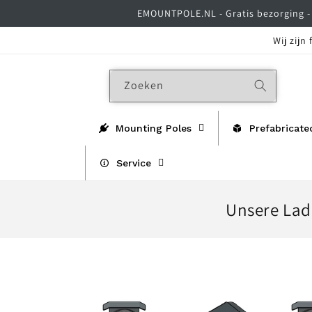
Meteen
EMOUNTPOLE.NL - Gratis bezorging - 
naar de
content
Wij zijn
Zoeken
Mounting Poles
Prefabricate
Service
C
Unsere Lad
o
l
l
e