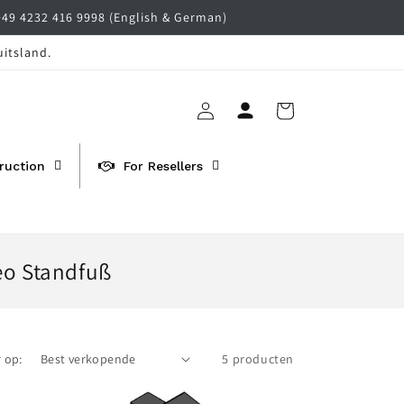
+49 4232 416 9998 (English & German)
uitsland.
Inloggen
Winkelwagen
ruction
For Resellers
eo Standfuß
 op:
5 producten