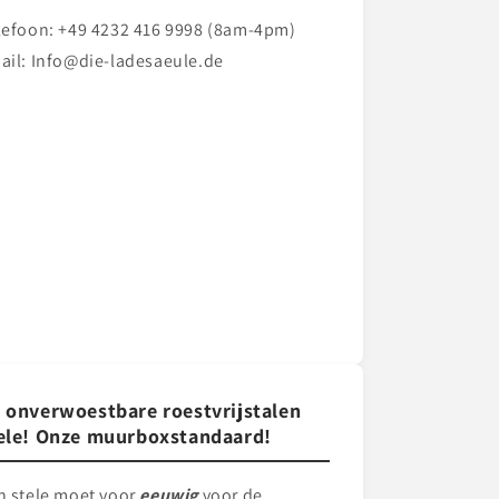
lefoon: +49 4232 416 9998 (8am-4pm)
ail: Info@die-ladesaeule.de
 onverwoestbare roestvrijstalen
ele! Onze muurboxstandaard!
n stele
moet voor
eeuwig
voor de