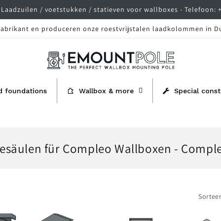
Laadzuilen / voetstukken / statieven voor wallboxes - Telefoon: 
 fabrikant en produceren onze roestvrijstalen laadkolommen in D
d foundations
Wallbox & more
Special const
esäulen für Compleo Wallboxen - Compl
Sorteer