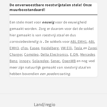
De onverwoestbare roestvrijstalen stele! Onze
muurboxstandaard!
Een stele
moet voor
eeuwig
voor de eeuwigheid
gemaakt worden. Zorg er daarom voor dat de sokkel
hier gemaakt is van
roestvrij staal
en dus
corrosiebestendig is
.
De sokkels voor
ABL EMH1
,
ABL
EMH3
,
cFos
,
Easee
,
Heidelberg
,
VW Elli
,
Tesla
en
Zappi
Charger
,
Compleo
,
Delta Electronics
,
E.ON
,
Mercedes
Benz
,
innogy
,
Solaredge
,
Senec
,
OpenWB
en nog veel
meer zijn natuurlijk gemaakt van
roestvrij staal
en
hebben bovendien
een poedercoating
.
Land/regio