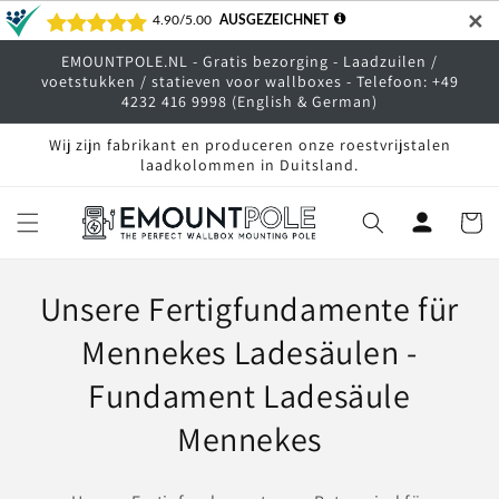
Meteen
✕
naar de
content
EMOUNTPOLE.NL - Gratis bezorging - Laadzuilen /
voetstukken / statieven voor wallboxes - Telefoon: +49
4232 416 9998 (English & German)
Wij zijn fabrikant en produceren onze roestvrijstalen
laadkolommen in Duitsland.
Winkelwa
C
Unsere Fertigfundamente für
o
Mennekes Ladesäulen -
l
Fundament Ladesäule
l
Mennekes
e