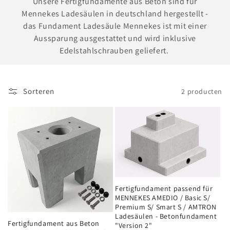
Unsere Fertigfundamente aus Beton sind für
c
Mennekes Ladesäulen in deutschland hergestellt -
das Fundament Ladesäule Mennekes ist mit einer
t
Aussparung ausgestattet und wird inklusive
i
Edelstahlschrauben geliefert.
e
:
Sorteren
2 producten
Fertigfundament passend für
MENNEKES AMEDIO / Basic S/
Premium S/ Smart S / AMTRON
Ladesäulen - Betonfundament
Fertigfundament aus Beton
"Version 2"