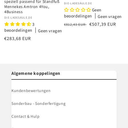
speziell passend für Standfuß
Verkoper:
DIE-LADESÄULE.DE
Mennekes Amtron 4You,
Geen
4Business
beoordelingen
Geen vragen
Verkoper:
DIE-LADESÄULE.DE
Normale
Aanbiedingsprijs
€507,39 EUR
3
€812,43 EUR
beoordelingen
prijs
Geen vragen
Normale
€283,68 EUR
prijs
Algemene koppelingen
Kundenbewertungen
Sonderbau - Sonderfertigung
Contact & Hulp